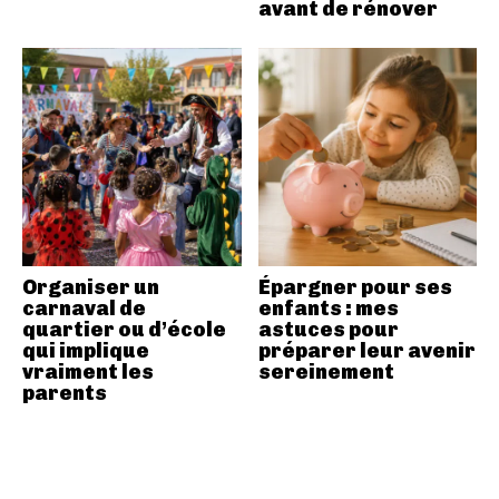
avant de rénover
Organiser un
Épargner pour ses
carnaval de
enfants : mes
quartier ou d’école
astuces pour
qui implique
préparer leur avenir
vraiment les
sereinement
parents