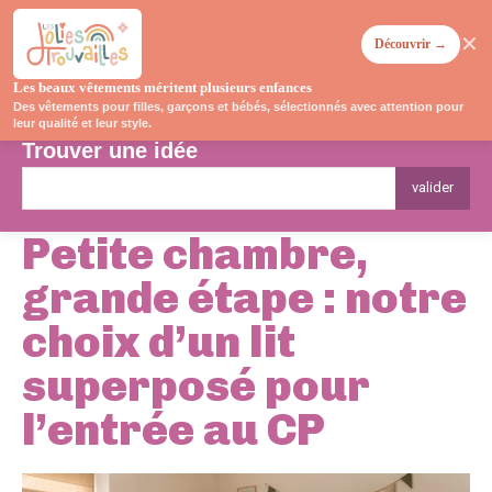
✕
Découvrir →
Les beaux vêtements méritent plusieurs enfances
Des vêtements pour filles, garçons et bébés, sélectionnés avec attention pour
leur qualité et leur style.
Trouver une idée
valider
Petite chambre,
grande étape : notre
choix d’un lit
superposé pour
l’entrée au CP