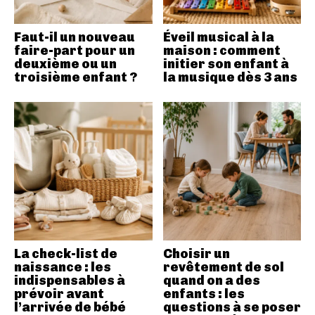
Faut-il un nouveau
Éveil musical à la
faire-part pour un
maison : comment
deuxième ou un
initier son enfant à
troisième enfant ?
la musique dès 3 ans
La check-list de
Choisir un
naissance : les
revêtement de sol
indispensables à
quand on a des
prévoir avant
enfants : les
l’arrivée de bébé
questions à se poser