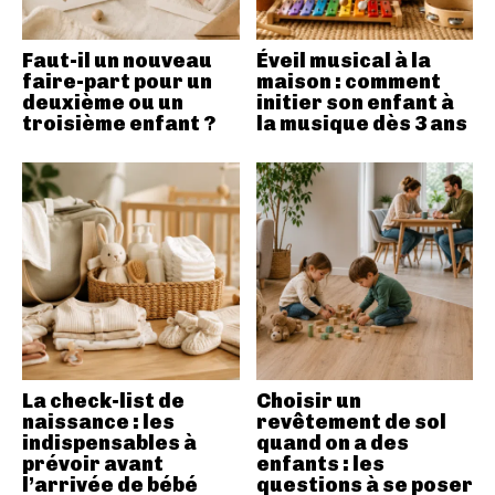
Faut-il un nouveau
Éveil musical à la
faire-part pour un
maison : comment
deuxième ou un
initier son enfant à
troisième enfant ?
la musique dès 3 ans
La check-list de
Choisir un
naissance : les
revêtement de sol
indispensables à
quand on a des
prévoir avant
enfants : les
l’arrivée de bébé
questions à se poser