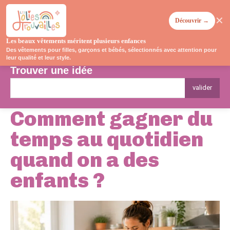
✕
Découvrir →
Les beaux vêtements méritent plusieurs enfances
Des vêtements pour filles, garçons et bébés, sélectionnés avec attention pour
leur qualité et leur style.
Trouver une idée
valider
Comment gagner du
temps au quotidien
quand on a des
enfants ?