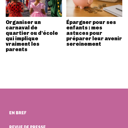
Organiser un
Épargner pour ses
carnaval de
enfants : mes
quartier ou d’école
astuces pour
qui implique
préparer leur avenir
vraiment les
sereinement
parents
EN BREF
REVUE DE PRESSE