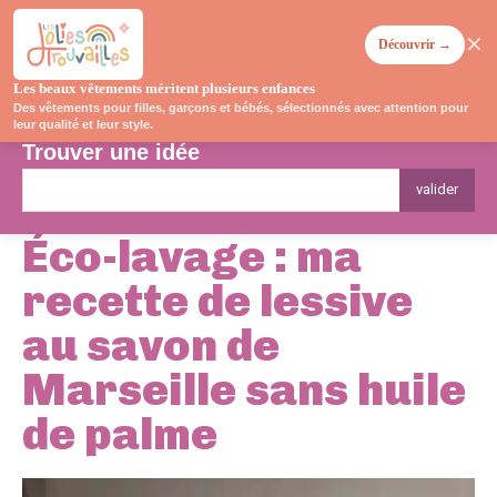
✕
Découvrir →
Les beaux vêtements méritent plusieurs enfances
Des vêtements pour filles, garçons et bébés, sélectionnés avec attention pour
leur qualité et leur style.
Trouver une idée
valider
Éco-lavage : ma
recette de lessive
au savon de
Marseille sans huile
de palme