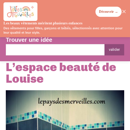
✕
Découvrir →
Les beaux vêtements méritent plusieurs enfances
Des vêtements pour filles, garçons et bébés, sélectionnés avec attention pour
leur qualité et leur style.
Trouver une idée
valider
L’espace beauté de
Louise