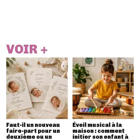
VOIR +
Faut-il un nouveau
Éveil musical à la
faire-part pour un
maison : comment
deuxième ou un
initier son enfant à