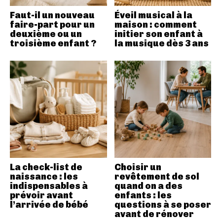
Faut-il un nouveau
Éveil musical à la
faire-part pour un
maison : comment
deuxième ou un
initier son enfant à
troisième enfant ?
la musique dès 3 ans
La check-list de
Choisir un
naissance : les
revêtement de sol
indispensables à
quand on a des
prévoir avant
enfants : les
l’arrivée de bébé
questions à se poser
avant de rénover