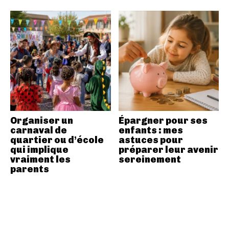
Organiser un
Épargner pour ses
carnaval de
enfants : mes
quartier ou d’école
astuces pour
qui implique
préparer leur avenir
vraiment les
sereinement
parents