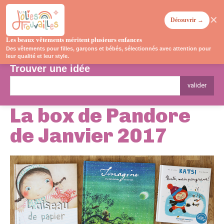
✕
Découvrir →
Les beaux vêtements méritent plusieurs enfances
Des vêtements pour filles, garçons et bébés, sélectionnés avec attention pour
leur qualité et leur style.
Trouver une idée
valider
La box de Pandore
de Janvier 2017