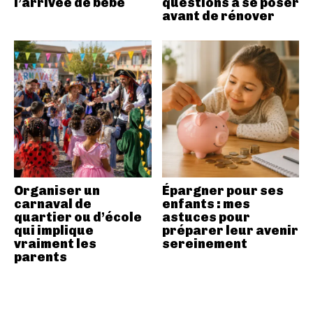
l’arrivée de bébé
questions à se poser
avant de rénover
Organiser un
Épargner pour ses
carnaval de
enfants : mes
quartier ou d’école
astuces pour
qui implique
préparer leur avenir
vraiment les
sereinement
parents