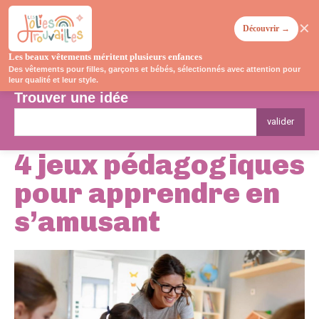
✕
Découvrir →
Les beaux vêtements méritent plusieurs enfances
Des vêtements pour filles, garçons et bébés, sélectionnés avec attention pour
leur qualité et leur style.
Trouver une idée
valider
4 jeux pédagogiques
pour apprendre en
s’amusant