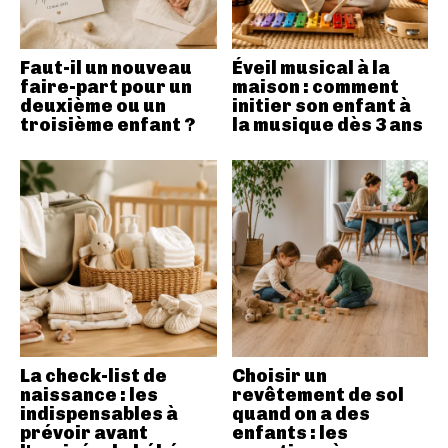
Faut-il un nouveau
Éveil musical à la
faire-part pour un
maison : comment
deuxième ou un
initier son enfant à
troisième enfant ?
la musique dès 3 ans
La check-list de
Choisir un
naissance : les
revêtement de sol
indispensables à
quand on a des
prévoir avant
enfants : les