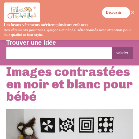
✕
Découvrir →
Les beaux vêtements méritent plusieurs enfances
Des vêtements pour filles, garçons et bébés, sélectionnés avec attention pour
leur qualité et leur style.
Trouver une idée
valider
Images contrastées
en noir et blanc pour
bébé