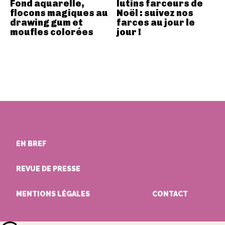
Fond aquarelle,
lutins farceurs de
flocons magiques au
Noël : suivez nos
drawing gum et
farces au jour le
moufles colorées
jour !
EN BREF
REVUE DE PRESSE
MENTIONS LÉGALES
CONTACT