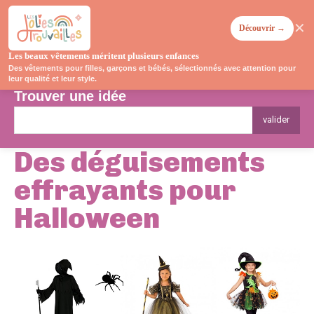
✕
Découvrir →
Les beaux vêtements méritent plusieurs enfances
Des vêtements pour filles, garçons et bébés, sélectionnés avec attention pour
leur qualité et leur style.
Trouver une idée
valider
Des déguisements
effrayants pour
Halloween