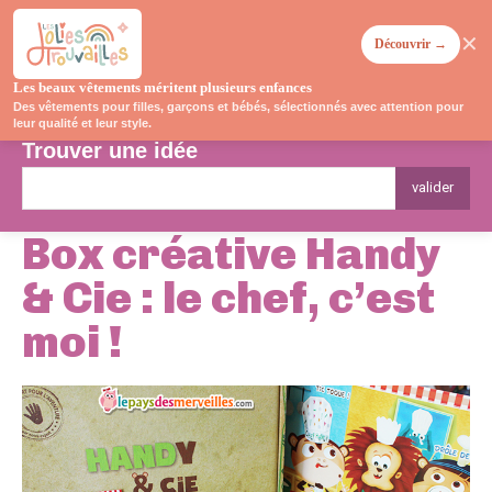
✕
Découvrir →
Les beaux vêtements méritent plusieurs enfances
Des vêtements pour filles, garçons et bébés, sélectionnés avec attention pour
leur qualité et leur style.
Trouver une idée
valider
Box créative Handy
& Cie : le chef, c’est
moi !