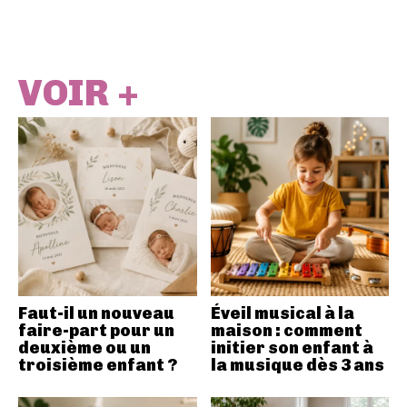
VOIR +
Faut-il un nouveau
Éveil musical à la
faire-part pour un
maison : comment
deuxième ou un
initier son enfant à
troisième enfant ?
la musique dès 3 ans