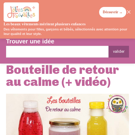
✕
Découvrir →
Les beaux vêtements méritent plusieurs enfances
Des vêtements pour filles, garçons et bébés, sélectionnés avec attention pour
leur qualité et leur style.
Trouver une idée
valider
Bouteille de retour
au calme (+ vidéo)