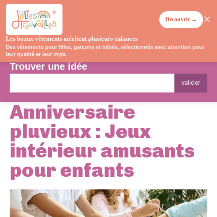
✕
Découvrir →
Les beaux vêtements méritent plusieurs enfances
Des vêtements pour filles, garçons et bébés, sélectionnés avec attention pour
leur qualité et leur style.
Trouver une idée
valider
Anniversaire
pluvieux : Jeux
intérieur amusants
pour enfants