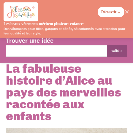
✕
Découvrir →
Les beaux vêtements méritent plusieurs enfances
Des vêtements pour filles, garçons et bébés, sélectionnés avec attention pour
leur qualité et leur style.
Trouver une idée
valider
La fabuleuse
histoire d’Alice au
pays des merveilles
racontée aux
enfants