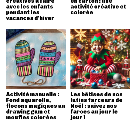
créatives à faire
en carton : une
avec les enfants
activité créative et
pendant les
colorée
vacances d’hiver
Activité manuelle :
Les bêtises de nos
Fond aquarelle,
lutins farceurs de
flocons magiques au
Noël : suivez nos
drawing gum et
farces au jour le
moufles colorées
jour !