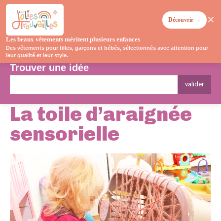
✕
Découvrir →
Les beaux vêtements méritent plusieurs enfances
Des vêtements pour filles, garçons et bébés, sélectionnés avec attention pour
leur qualité et leur style.
Trouver une idée
valider
La toile d’araignée
sensorielle