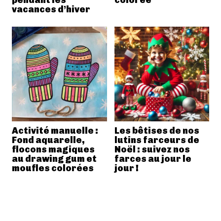
vacances d’hiver
Activité manuelle :
Les bêtises de nos
Fond aquarelle,
lutins farceurs de
flocons magiques
Noël : suivez nos
au drawing gum et
farces au jour le
moufles colorées
jour !