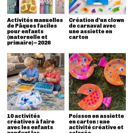
Activités manuelles
Création d’un clown
de Pâques faciles
de carnaval avec
pour enfants
une assiette en
(maternelle et
carton
primaire) – 2026
10 activités
Poisson en assiette
créatives à faire
en carton : une
avec les enfants
activité créative et
pendant les
colorée