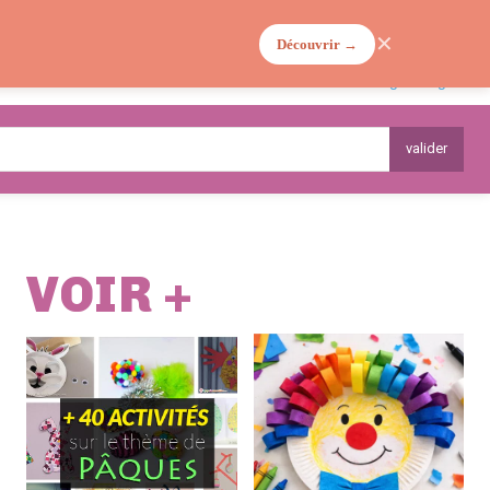
✕
Découvrir →
MA VIE DE MAMAN
PLANTES
valider
VOIR +