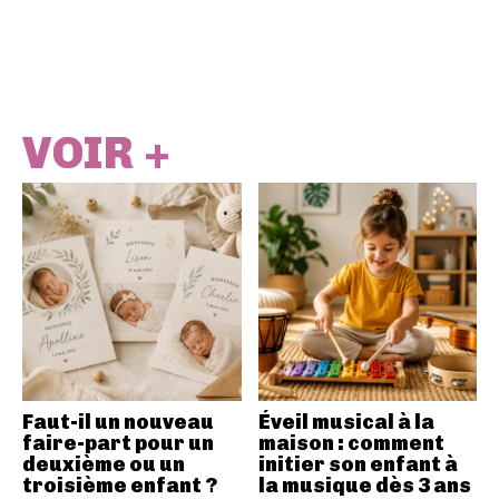
VOIR +
Faut-il un nouveau
Éveil musical à la
faire-part pour un
maison : comment
deuxième ou un
initier son enfant à
troisième enfant ?
la musique dès 3 ans