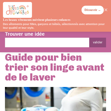
✕
Découvrir →
Les beaux vêtements méritent plusieurs enfances
Des vêtements pour filles, garçons et bébés, sélectionnés avec attention pour
leur qualité et leur style.
Trouver une idée
valider
Guide pour bien
trier son linge avant
de le laver