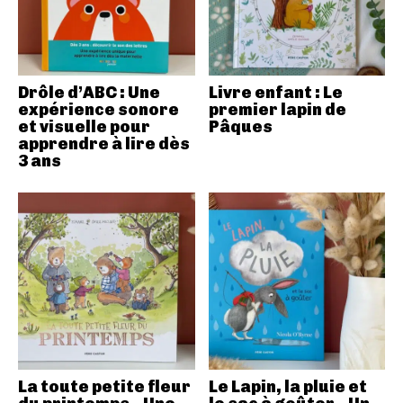
Drôle d’ABC : Une
Livre enfant : Le
expérience sonore
premier lapin de
et visuelle pour
Pâques
apprendre à lire dès
3 ans
La toute petite fleur
Le Lapin, la pluie et