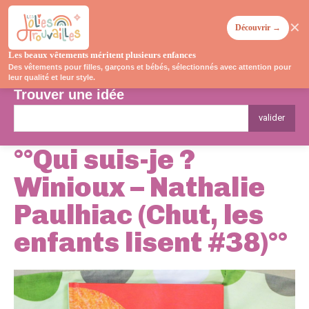
✕
Découvrir →
Les beaux vêtements méritent plusieurs enfances
Des vêtements pour filles, garçons et bébés, sélectionnés avec attention pour
leur qualité et leur style.
Trouver une idée
valider
°°Qui suis-je ?
Winioux – Nathalie
Paulhiac (Chut, les
enfants lisent #38)°°