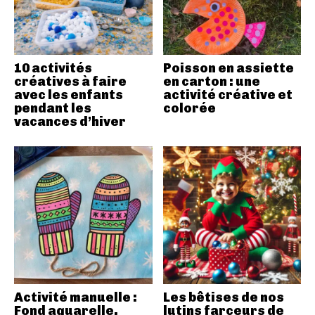
10 activités
Poisson en assiette
créatives à faire
en carton : une
avec les enfants
activité créative et
pendant les
colorée
vacances d’hiver
Activité manuelle :
Les bêtises de nos
Fond aquarelle,
lutins farceurs de