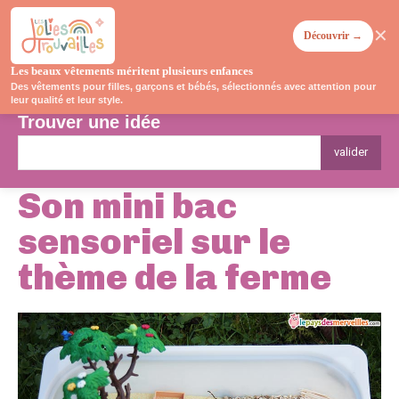
✕
Découvrir →
Les beaux vêtements méritent plusieurs enfances
Des vêtements pour filles, garçons et bébés, sélectionnés avec attention pour
leur qualité et leur style.
Trouver une idée
valider
Son mini bac
sensoriel sur le
thème de la ferme