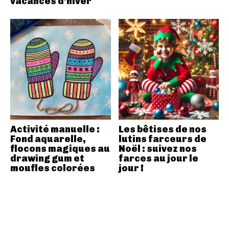
vacances d’hiver
Activité manuelle :
Les bêtises de nos
Fond aquarelle,
lutins farceurs de
flocons magiques au
Noël : suivez nos
drawing gum et
farces au jour le
moufles colorées
jour !