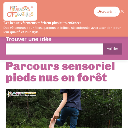
✕
Découvrir →
Les beaux vêtements méritent plusieurs enfances
Des vêtements pour filles, garçons et bébés, sélectionnés avec attention pour
leur qualité et leur style.
Trouver une idée
valider
Parcours sensoriel
pieds nus en forêt