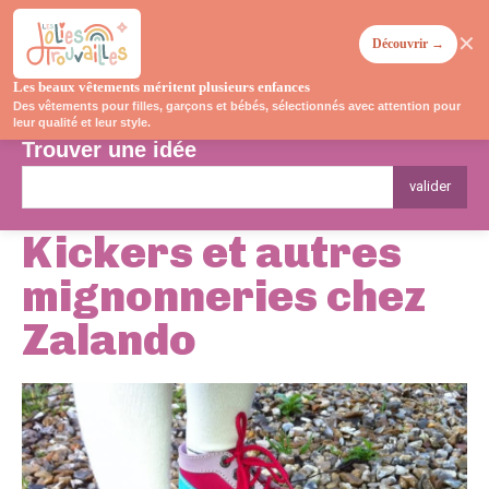
✕
Découvrir →
Les beaux vêtements méritent plusieurs enfances
Des vêtements pour filles, garçons et bébés, sélectionnés avec attention pour
leur qualité et leur style.
Trouver une idée
valider
Kickers et autres
mignonneries chez
Zalando