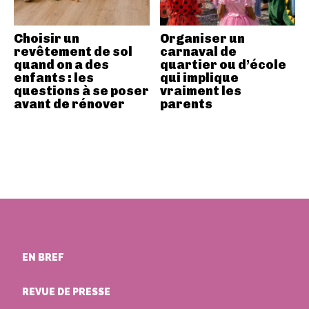
Choisir un
Organiser un
revêtement de sol
carnaval de
quand on a des
quartier ou d’école
enfants : les
qui implique
questions à se poser
vraiment les
avant de rénover
parents
EN BREF
REVUE DE PRESSE