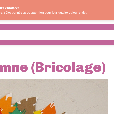
urs enfances
OS LECTURES
JEUX
SORTIES
CUISINE
, sélectionnés avec attention pour leur qualité et leur style.
mne (Bricolage)