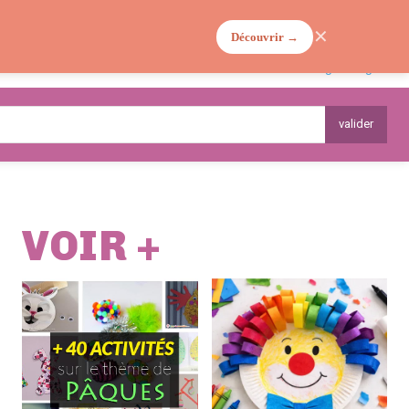
✕
Découvrir →
MA VIE DE MAMAN
PLANTES
valider
VOIR +