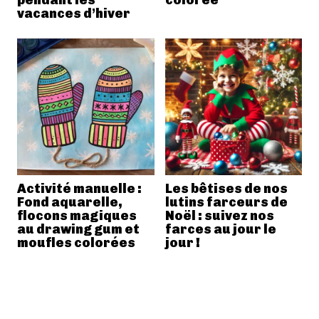
vacances d’hiver
Activité manuelle :
Les bêtises de nos
Fond aquarelle,
lutins farceurs de
flocons magiques
Noël : suivez nos
au drawing gum et
farces au jour le
moufles colorées
jour !