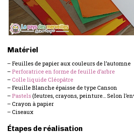
Matériel
– Feuilles de papier aux couleurs de l’automne
–
Perforatrice en forme de feuille d’arbre
–
Colle liquide Cléopâtre
– Feuille Blanche épaisse de type Canson
–
Pastels
(feutres, crayons, peinture… Selon l’en
– Crayon à papier
– Ciseaux
Étapes de réalisation