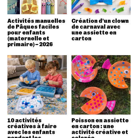
Activités manuelles
Création d’un clown
de Pâques faciles
de carnaval avec
pour enfants
une assiette en
(maternelle et
carton
primaire) – 2026
10 activités
Poisson en assiette
créatives à faire
en carton : une
avec les enfants
activité créative et
pendant les
colorée