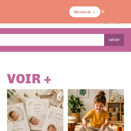
✕
Découvrir →
MA VIE DE MAMAN
PLANTES
valider
VOIR +