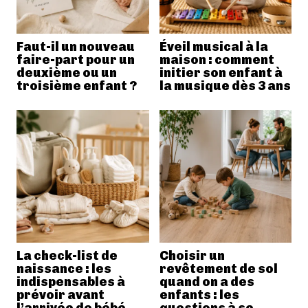
Faut-il un nouveau
Éveil musical à la
faire-part pour un
maison : comment
deuxième ou un
initier son enfant à
troisième enfant ?
la musique dès 3 ans
La check-list de
Choisir un
naissance : les
revêtement de sol
indispensables à
quand on a des
prévoir avant
enfants : les
l’arrivée de bébé
questions à se