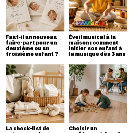
Faut-il un nouveau
Éveil musical à la
faire-part pour un
maison : comment
deuxième ou un
initier son enfant à
troisième enfant ?
la musique dès 3 ans
La check-list de
Choisir un