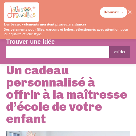
✕
Découvrir →
Les beaux vêtements méritent plusieurs enfances
Des vêtements pour filles, garçons et bébés, sélectionnés avec attention pour
leur qualité et leur style.
Trouver une idée
valider
Un cadeau
personnalisé à
offrir à la maîtresse
d’école de votre
enfant