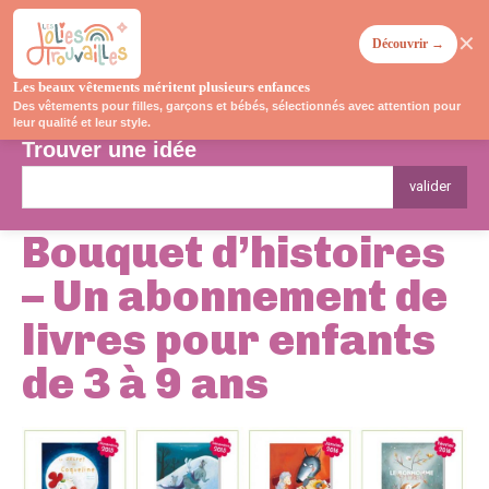
✕
Découvrir →
Les beaux vêtements méritent plusieurs enfances
Des vêtements pour filles, garçons et bébés, sélectionnés avec attention pour
leur qualité et leur style.
Trouver une idée
valider
Bouquet d’histoires
– Un abonnement de
livres pour enfants
de 3 à 9 ans