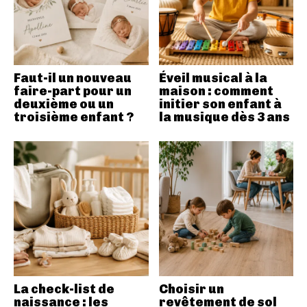
Faut-il un nouveau
Éveil musical à la
faire-part pour un
maison : comment
deuxième ou un
initier son enfant à
troisième enfant ?
la musique dès 3 ans
La check-list de
Choisir un
naissance : les
revêtement de sol