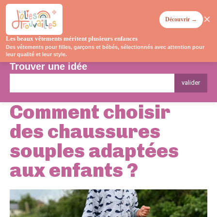
✕
Découvrir →
Les beaux vêtements méritent plusieurs enfances
Des vêtements pour filles, garçons et bébés, sélectionnés avec attention pour
leur qualité et leur style.
Trouver une idée
valider
Comment choisir
des chaussures
souples adaptées
aux enfants ?